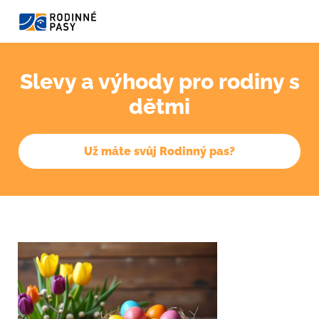
Slevy a výhody pro rodiny s
dětmi
Už máte svůj Rodinný pas?