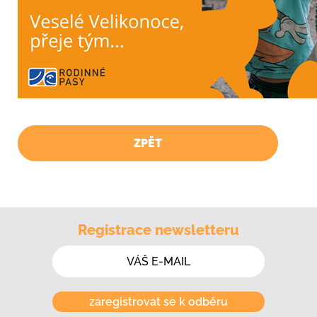
ZPĚT
Registrace newsletteru
zaregistrovat se k odběru