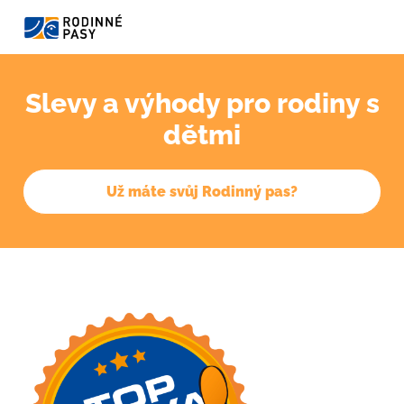
Slevy a výhody pro rodiny s
dětmi
Už máte svůj Rodinný pas?