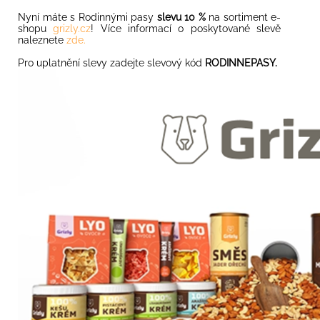
Nyní máte s Rodinnými pasy
slevu 10 %
na sortiment e-
shopu
grizly.cz
! Více informací o poskytované slevě
naleznete
zde.
Pro uplatnění slevy zadejte slevový kód
RODINNEPASY.